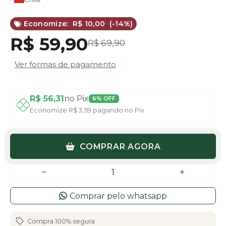
Economize:
R$ 10,00
(-
14%
)
Preço
R$ 59,90
Preço
R$ 69,90
normal
promocional
Ver formas de pagamento
R$ 56,31
no Pix
6% OFF
Economize
R$ 3,59
pagando no Pix
COMPRAR AGORA
Comprar pelo whatsapp
Compra 100% segura