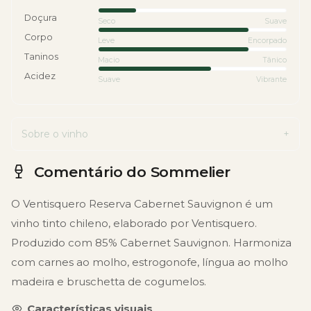
Doçura
Seco
Suave
Corpo
Leve
Encorpado
Taninos
Macio
Tânico
Acidez
Suave
Vibrante
Sobre o vinho
Comentário do Sommelier
O Ventisquero Reserva Cabernet Sauvignon é um
vinho tinto chileno, elaborado por Ventisquero.
Produzido com 85% Cabernet Sauvignon. Harmoniza
com carnes ao molho, estrogonofe, língua ao molho
madeira e bruschetta de cogumelos.
Características visuais