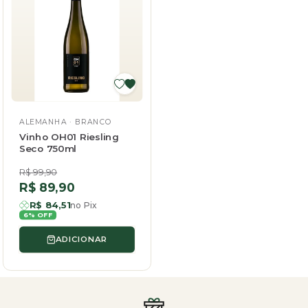
ALEMANHA · BRANCO
Vinho OH01 Riesling
Seco 750ml
Preço
R$ 99,90
normal
Preço
R$ 89,90
promocional
R$ 84,51
no Pix
6% OFF
ADICIONAR