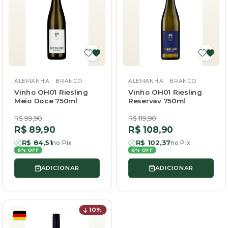
ALEMANHA · BRANCO
ALEMANHA · BRANCO
Vinho OH01 Riesling
Vinho OH01 Riesling
Meio Doce 750ml
Reservav 750ml
Preço
Preço
R$ 99,90
R$ 119,90
normal
normal
Preço
Preço
R$ 89,90
R$ 108,90
promocional
promocional
R$ 84,51
R$ 102,37
no Pix
no Pix
6% OFF
6% OFF
ADICIONAR
ADICIONAR
10%