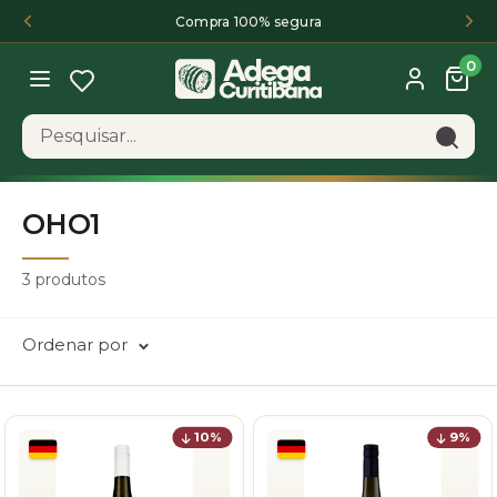
Pular
Compra 100% segura
para
0
AdegaCuritibana
o
conteúdo
${egWishlistDrawerElem.dataset.textWishlist}
OHO1
3 produtos
Ordenar por
10%
9%